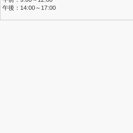
ログイン
＜診察日＞
月
火
水
木
金
土
日
午前
○
○
○
○
○
○
午後
○
○
○
○
○
＜受付時間＞
午前：8:30～11:30