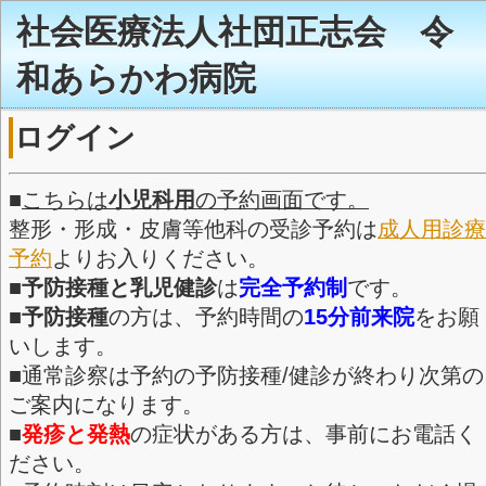
社会医療法人社団正
和あらかわ病院
ログイン
■
こちらは
小児科用
の予約画面で
整形・形成・皮膚等他科の受診予
予約
よりお入りください。
■
予防接種と乳児健診
は
完全予約
■
予防接種
の方は、予約時間の
1